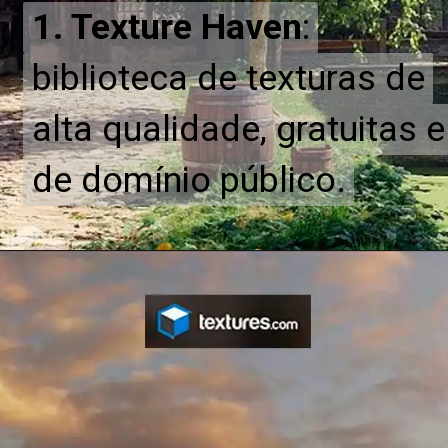
1. Texture Haven
1
.
Texture Haven
:
:
biblioteca de texturas de
biblioteca de texturas de
alta qualidade, gratuitas e
alta qualidade, gratuitas e
de domínio público.
de domínio público.