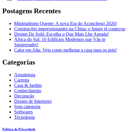
Postagens Recentes
Minimalismo Quente: A nova Era do Aconchego 2026!
Construções impressionantes na China: o futuro já começou
Design De Sofá: Escolha o Que Mais Lhe Agrada!
África do Sul: 10 Edifícios Modernos que Vão te
Surpreender!
Calor em Alta: Veja como melhorar a casa para os pets!
Categorias
Arquitetura
Carreira
Casa & Jardim
Conhecimento
Decoração
Design de Interiores
Sem categoria
Softwares
Tecnologia
Política de Privacidade