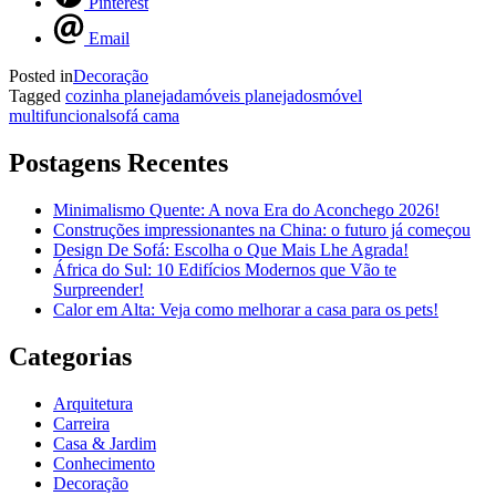
Pinterest
Email
Posted in
Decoração
Tagged
cozinha planejada
móveis planejados
móvel
multifuncional
sofá cama
Postagens Recentes
Minimalismo Quente: A nova Era do Aconchego 2026!
Construções impressionantes na China: o futuro já começou
Design De Sofá: Escolha o Que Mais Lhe Agrada!
África do Sul: 10 Edifícios Modernos que Vão te
Surpreender!
Calor em Alta: Veja como melhorar a casa para os pets!
Categorias
Arquitetura
Carreira
Casa & Jardim
Conhecimento
Decoração