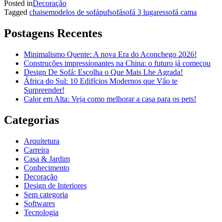
Posted in
Decoração
Tagged
chaise
modelos de sofá
puf
sofá
sofá 3 lugares
sofá cama
Postagens Recentes
Minimalismo Quente: A nova Era do Aconchego 2026!
Construções impressionantes na China: o futuro já começou
Design De Sofá: Escolha o Que Mais Lhe Agrada!
África do Sul: 10 Edifícios Modernos que Vão te
Surpreender!
Calor em Alta: Veja como melhorar a casa para os pets!
Categorias
Arquitetura
Carreira
Casa & Jardim
Conhecimento
Decoração
Design de Interiores
Sem categoria
Softwares
Tecnologia