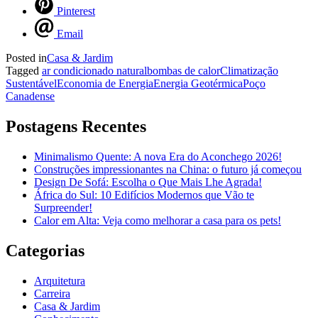
Pinterest
Email
Posted in
Casa & Jardim
Tagged
ar condicionado natural
bombas de calor
Climatização
Sustentável
Economia de Energia
Energia Geotérmica
Poço
Canadense
Postagens Recentes
Minimalismo Quente: A nova Era do Aconchego 2026!
Construções impressionantes na China: o futuro já começou
Design De Sofá: Escolha o Que Mais Lhe Agrada!
África do Sul: 10 Edifícios Modernos que Vão te
Surpreender!
Calor em Alta: Veja como melhorar a casa para os pets!
Categorias
Arquitetura
Carreira
Casa & Jardim