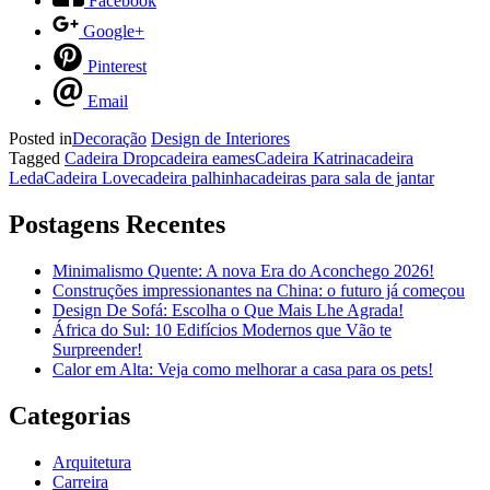
Facebook
Google+
Pinterest
Email
Posted in
Decoração
Design de Interiores
Tagged
Cadeira Drop
cadeira eames
Cadeira Katrina
cadeira
Leda
Cadeira Love
cadeira palhinha
cadeiras para sala de jantar
Postagens Recentes
Minimalismo Quente: A nova Era do Aconchego 2026!
Construções impressionantes na China: o futuro já começou
Design De Sofá: Escolha o Que Mais Lhe Agrada!
África do Sul: 10 Edifícios Modernos que Vão te
Surpreender!
Calor em Alta: Veja como melhorar a casa para os pets!
Categorias
Arquitetura
Carreira