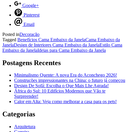
Google+
Pinterest
Email
Posted in
Decoração
Tagged
Benefícios Cama Embaixo da Janela
Cama Embaixo da
Janela
Design de Interiores Cama Embaixo da Janela
Estilo Cama
Embaixo da Janela
Ideias para Cama Embaixo da Janela
Postagens Recentes
Minimalismo Quente: A nova Era do Aconchego 2026!
Construções impressionantes na China: o futuro já começou
Design De Sofá: Escolha o Que Mais Lhe Agrada!
África do Sul: 10 Edifícios Modernos que Vão te
Surpreender!
Calor em Alta: Veja como melhorar a casa para os pets!
Categorias
Arquitetura
Carreira