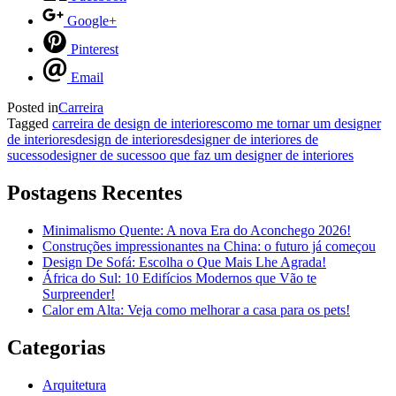
Google+
Pinterest
Email
Posted in
Carreira
Tagged
carreira de design de interiores
como me tornar um designer
de interiores
design de interiores
designer de interiores de
sucesso
designer de sucesso
o que faz um designer de interiores
Postagens Recentes
Minimalismo Quente: A nova Era do Aconchego 2026!
Construções impressionantes na China: o futuro já começou
Design De Sofá: Escolha o Que Mais Lhe Agrada!
África do Sul: 10 Edifícios Modernos que Vão te
Surpreender!
Calor em Alta: Veja como melhorar a casa para os pets!
Categorias
Arquitetura