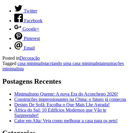
Twitter
Facebook
Google+
Pinterest
Email
Posted in
Decoração
Tagged
casa minimalista
criando uma casa minimalista
inspirações
minimalista
Postagens Recentes
Minimalismo Quente: A nova Era do Aconchego 2026!
Construções impressionantes na China: o futuro já começou
Design De Sofá: Escolha o Que Mais Lhe Agrada!
África do Sul: 10 Edifícios Modernos que Vão te
Surpreender!
Calor em Alta: Veja como melhorar a casa para os pets!