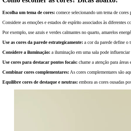
Como escolher as cores? Dicas abaixo:
Escolha um tema de cores:
comece selecionando um tema de cores p
Considere as emoções e estados de espírito associados às diferentes 
Por exemplo, use azuis e verdes calmantes no quarto, amarelos energéti
Use as cores da parede estrategicamente:
a cor da parede define o t
Considere a iluminação:
a iluminação em uma sala pode influenciar a
Use cores para destacar pontos focais:
chame a atenção para áreas e
Combinar cores complementares:
As cores complementares são aque
Equilibre cores de destaque e neutras:
embora as cores ousadas poss