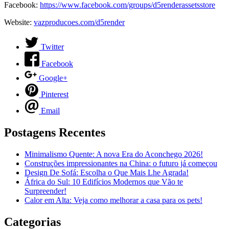
Facebook:
https://www.facebook.com/groups/d5renderassetsstore
Website:
vazproducoes.com/d5render
Twitter
Facebook
Google+
Pinterest
Email
Postagens Recentes
Minimalismo Quente: A nova Era do Aconchego 2026!
Construções impressionantes na China: o futuro já começou
Design De Sofá: Escolha o Que Mais Lhe Agrada!
África do Sul: 10 Edifícios Modernos que Vão te
Surpreender!
Calor em Alta: Veja como melhorar a casa para os pets!
Categorias