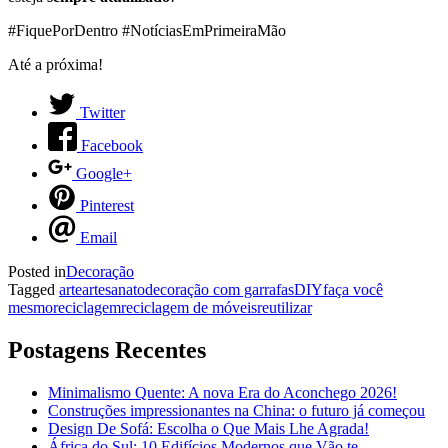
#FiquePorDentro #NotíciasEmPrimeiraMão
Até a próxima!
Twitter
Facebook
Google+
Pinterest
Email
Posted in
Decoração
Tagged
arte
artesanato
decoração com garrafas
DIY
faça você
mesmo
reciclagem
reciclagem de móveis
reutilizar
Postagens Recentes
Minimalismo Quente: A nova Era do Aconchego 2026!
Construções impressionantes na China: o futuro já começou
Design De Sofá: Escolha o Que Mais Lhe Agrada!
África do Sul: 10 Edifícios Modernos que Vão te