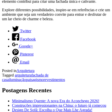
elemento contribui para criar uma fachada única e cativante.
Explore diferentes possibilidades, inspire-se em referências e crie um
ambiente que seja um verdadeiro convite para entrar e desfrutar de
um lar cheio de charme e beleza.
Twitter
Facebook
Google+
Pinterest
Email
Posted in
Arquitetura
Tagged
arquitetura
fachada de
casa
iluminação
paisagismo
revestimentos
Postagens Recentes
Minimalismo Quente: A nova Era do Aconchego 2026!
Construções impressionantes na China: o futuro já começou
Design De Sofá: Escolha o Que Mais Lhe Agrada!