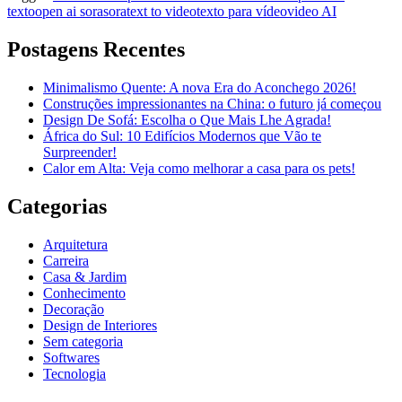
texto
open ai sora
sora
text to video
texto para vídeo
video AI
Postagens Recentes
Minimalismo Quente: A nova Era do Aconchego 2026!
Construções impressionantes na China: o futuro já começou
Design De Sofá: Escolha o Que Mais Lhe Agrada!
África do Sul: 10 Edifícios Modernos que Vão te
Surpreender!
Calor em Alta: Veja como melhorar a casa para os pets!
Categorias
Arquitetura
Carreira
Casa & Jardim
Conhecimento
Decoração
Design de Interiores
Sem categoria
Softwares
Tecnologia