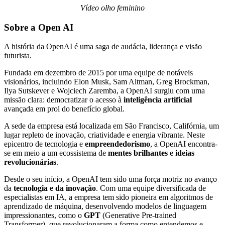
Vídeo olho feminino
Sobre a Open AI
A história da OpenAI é uma saga de audácia, liderança e visão
futurista.
Fundada em dezembro de 2015 por uma equipe de notáveis
visionários, incluindo Elon Musk, Sam Altman, Greg Brockman,
Ilya Sutskever e Wojciech Zaremba, a OpenAI surgiu com uma
missão clara: democratizar o acesso à
inteligência artificial
avançada em prol do benefício global.
A sede da empresa está localizada em São Francisco, Califórnia, um
lugar repleto de inovação, criatividade e energia vibrante. Neste
epicentro de tecnologia e
empreendedorismo
, a OpenAI encontra-
se em meio a um ecossistema de
mentes brilhantes
e
ideias
revolucionárias
.
Desde o seu início, a OpenAI tem sido uma força motriz no avanço
da
tecnologia e da inovação
. Com uma equipe diversificada de
especialistas em IA, a empresa tem sido pioneira em algoritmos de
aprendizado de máquina, desenvolvendo modelos de linguagem
impressionantes, como o
GPT
(Generative Pre-trained
Transformer), que revolucionaram a forma como entendemos e