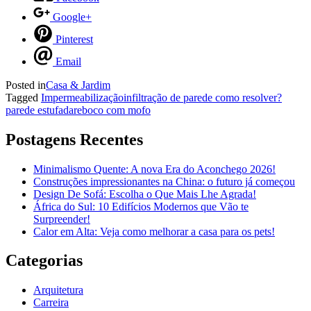
Google+
Pinterest
Email
Posted in
Casa & Jardim
Tagged
Impermeabilização
infiltração de parede como resolver?
parede estufada
reboco com mofo
Postagens Recentes
Minimalismo Quente: A nova Era do Aconchego 2026!
Construções impressionantes na China: o futuro já começou
Design De Sofá: Escolha o Que Mais Lhe Agrada!
África do Sul: 10 Edifícios Modernos que Vão te
Surpreender!
Calor em Alta: Veja como melhorar a casa para os pets!
Categorias
Arquitetura
Carreira