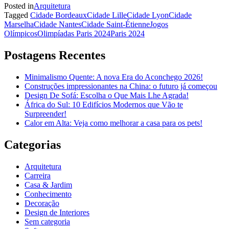
Posted in
Arquitetura
Tagged
Cidade Bordeaux
Cidade Lille
Cidade Lyon
Cidade
Marselha
Cidade Nantes
Cidade Saint-Étienne
Jogos
Olímpicos
Olimpíadas Paris 2024
Paris 2024
Postagens Recentes
Minimalismo Quente: A nova Era do Aconchego 2026!
Construções impressionantes na China: o futuro já começou
Design De Sofá: Escolha o Que Mais Lhe Agrada!
África do Sul: 10 Edifícios Modernos que Vão te
Surpreender!
Calor em Alta: Veja como melhorar a casa para os pets!
Categorias
Arquitetura
Carreira
Casa & Jardim
Conhecimento
Decoração
Design de Interiores
Sem categoria