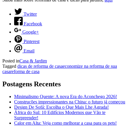
Twitter
Facebook
Google+
Pinterest
Email
Posted in
Casa & Jardim
Tagged
dicas de reforma de casa
economize na reforma de sua
casa
reforma de casa
Postagens Recentes
Minimalismo Quente: A nova Era do Aconchego 2026!
Construções impressionantes na China: o futuro já começou
Design De Sofá: Escolha o Que Mais Lhe Agrada!
África do Sul: 10 Edifícios Modernos que Vão te
Surpreender!
Calor em Alta: Veja como melhorar a casa para os pets!