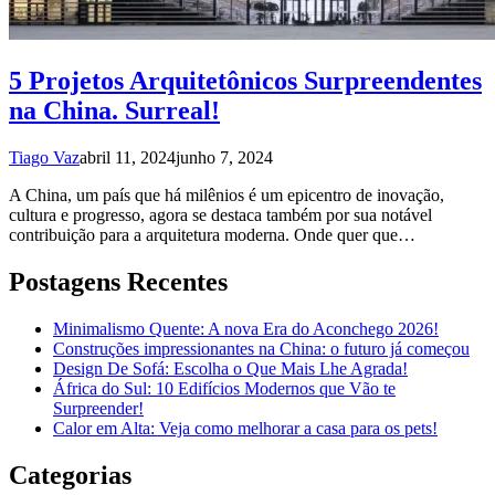
5 Projetos Arquitetônicos Surpreendentes
na China. Surreal!
Tiago Vaz
abril 11, 2024
junho 7, 2024
A China, um país que há milênios é um epicentro de inovação,
cultura e progresso, agora se destaca também por sua notável
contribuição para a arquitetura moderna. Onde quer que…
Postagens Recentes
Minimalismo Quente: A nova Era do Aconchego 2026!
Construções impressionantes na China: o futuro já começou
Design De Sofá: Escolha o Que Mais Lhe Agrada!
África do Sul: 10 Edifícios Modernos que Vão te
Surpreender!
Calor em Alta: Veja como melhorar a casa para os pets!
Categorias