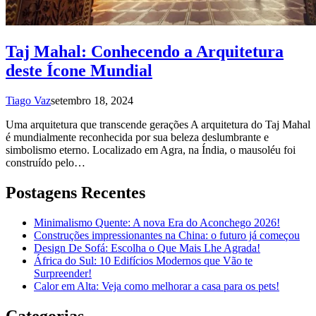
Taj Mahal: Conhecendo a Arquitetura
deste Ícone Mundial
Tiago Vaz
setembro 18, 2024
Uma arquitetura que transcende gerações A arquitetura do Taj Mahal
é mundialmente reconhecida por sua beleza deslumbrante e
simbolismo eterno. Localizado em Agra, na Índia, o mausoléu foi
construído pelo…
Postagens Recentes
Minimalismo Quente: A nova Era do Aconchego 2026!
Construções impressionantes na China: o futuro já começou
Design De Sofá: Escolha o Que Mais Lhe Agrada!
África do Sul: 10 Edifícios Modernos que Vão te
Surpreender!
Calor em Alta: Veja como melhorar a casa para os pets!
Categorias