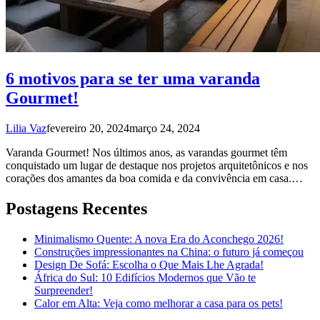
6 motivos para se ter uma varanda
Gourmet!
Lilia Vaz
fevereiro 20, 2024
março 24, 2024
Varanda Gourmet! Nos últimos anos, as varandas gourmet têm
conquistado um lugar de destaque nos projetos arquitetônicos e nos
corações dos amantes da boa comida e da convivência em casa.…
Postagens Recentes
Minimalismo Quente: A nova Era do Aconchego 2026!
Construções impressionantes na China: o futuro já começou
Design De Sofá: Escolha o Que Mais Lhe Agrada!
África do Sul: 10 Edifícios Modernos que Vão te
Surpreender!
Calor em Alta: Veja como melhorar a casa para os pets!