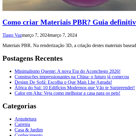
Como criar Materiais PBR? Guia definitiv
Tiago Vaz
março 7, 2024
março 7, 2024
Materiais PBR. Na renderização 3D, a criação destes materiais baseado
Postagens Recentes
Minimalismo Quente: A nova Era do Aconchego 2026!
Construções impressionantes na China: o futuro já começou
Design De Sofá: Escolha o Que Mais Lhe Agrada!
África do Sul: 10 Edifícios Modernos que Vão te Surpreender!
Calor em Alta: Veja como melhorar a casa para os pets!
Categorias
Arquitetura
Carreira
Casa & Jardim
Conhecimento