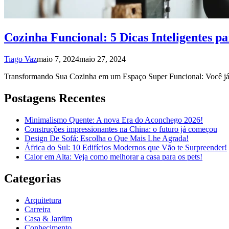
Cozinha Funcional: 5 Dicas Inteligentes p
Tiago Vaz
maio 7, 2024
maio 27, 2024
Transformando Sua Cozinha em um Espaço Super Funcional: Você já 
Postagens Recentes
Minimalismo Quente: A nova Era do Aconchego 2026!
Construções impressionantes na China: o futuro já começou
Design De Sofá: Escolha o Que Mais Lhe Agrada!
África do Sul: 10 Edifícios Modernos que Vão te Surpreender!
Calor em Alta: Veja como melhorar a casa para os pets!
Categorias
Arquitetura
Carreira
Casa & Jardim
Conhecimento