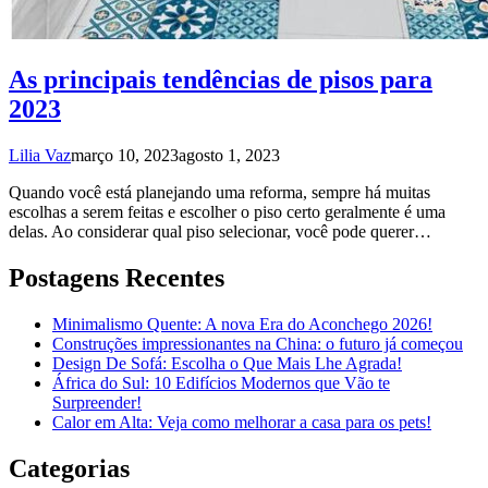
As principais tendências de pisos para
2023
Lilia Vaz
março 10, 2023
agosto 1, 2023
Quando você está planejando uma reforma, sempre há muitas
escolhas a serem feitas e escolher o piso certo geralmente é uma
delas. Ao considerar qual piso selecionar, você pode querer…
Postagens Recentes
Minimalismo Quente: A nova Era do Aconchego 2026!
Construções impressionantes na China: o futuro já começou
Design De Sofá: Escolha o Que Mais Lhe Agrada!
África do Sul: 10 Edifícios Modernos que Vão te
Surpreender!
Calor em Alta: Veja como melhorar a casa para os pets!
Categorias