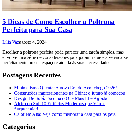
5 Dicas de Como Escolher a Poltrona
Perfeita para Sua Casa
Lilia Vaz
agosto 4, 2024
Escolher a poltrona perfeita pode parecer uma tarefa simples, mas
envolve uma série de considerações para garantir que ela se encaixe
perfeitamente no seu espaço e atenda às suas necessidades.…
Postagens Recentes
Minimalismo Quente: A nova Era do Aconchego 2026!
Construções impressionantes na China: o futuro já começou
Design De Sofá: Escolha o Que Mais Lhe Agrada!
África do Sul: 10 Edifícios Modernos que Vão te
Surpreender!
Calor em Alta: Veja como melhorar a casa para os pets!
Categorias