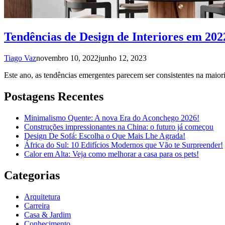
Tendências de Design de Interiores em 202
Tiago Vaz
novembro 10, 2022
junho 12, 2023
Este ano, as tendências emergentes parecem ser consistentes na mai
Postagens Recentes
Minimalismo Quente: A nova Era do Aconchego 2026!
Construções impressionantes na China: o futuro já começou
Design De Sofá: Escolha o Que Mais Lhe Agrada!
África do Sul: 10 Edifícios Modernos que Vão te Surpreender!
Calor em Alta: Veja como melhorar a casa para os pets!
Categorias
Arquitetura
Carreira
Casa & Jardim
Conhecimento