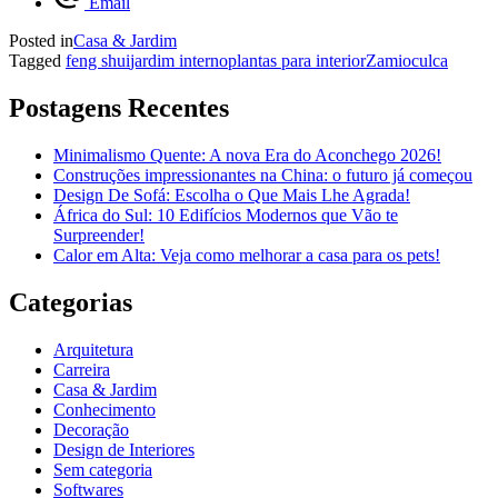
Email
Posted in
Casa & Jardim
Tagged
feng shui
jardim interno
plantas para interior
Zamioculca
Postagens Recentes
Minimalismo Quente: A nova Era do Aconchego 2026!
Construções impressionantes na China: o futuro já começou
Design De Sofá: Escolha o Que Mais Lhe Agrada!
África do Sul: 10 Edifícios Modernos que Vão te
Surpreender!
Calor em Alta: Veja como melhorar a casa para os pets!
Categorias
Arquitetura
Carreira
Casa & Jardim
Conhecimento
Decoração
Design de Interiores
Sem categoria
Softwares