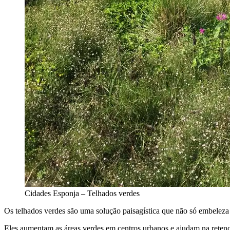
Cidades Esponja – Telhados verdes
Os telhados verdes são uma solução paisagística que não só embeleza o
Eles aumentam as áreas verdes em centros urbanos e ajudam na retenção