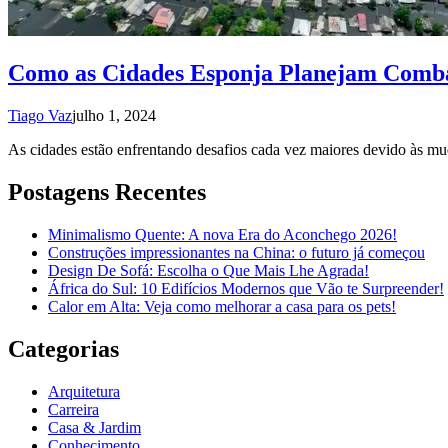
Como as Cidades Esponja Planejam Comba
Tiago Vaz
julho 1, 2024
As cidades estão enfrentando desafios cada vez maiores devido às mu
Postagens Recentes
Minimalismo Quente: A nova Era do Aconchego 2026!
Construções impressionantes na China: o futuro já começou
Design De Sofá: Escolha o Que Mais Lhe Agrada!
África do Sul: 10 Edifícios Modernos que Vão te Surpreender!
Calor em Alta: Veja como melhorar a casa para os pets!
Categorias
Arquitetura
Carreira
Casa & Jardim
Conhecimento