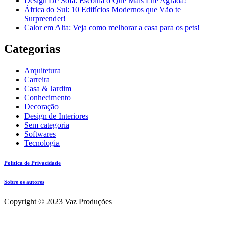
Design De Sofá: Escolha o Que Mais Lhe Agrada!
África do Sul: 10 Edifícios Modernos que Vão te
Surpreender!
Calor em Alta: Veja como melhorar a casa para os pets!
Categorias
Arquitetura
Carreira
Casa & Jardim
Conhecimento
Decoração
Design de Interiores
Sem categoria
Softwares
Tecnologia
Política de Privacidade
Sobre os autores
Copyright © 2023 Vaz Produções