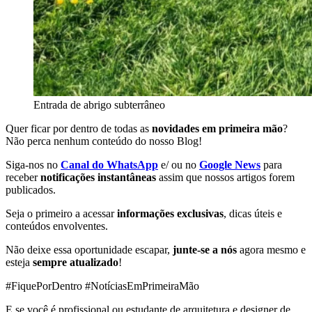
Entrada de abrigo subterrâneo
Quer ficar por dentro de todas as
novidades em primeira mão
?
Não perca nenhum conteúdo do nosso Blog!
Siga-nos no
Canal do WhatsApp
e/ ou no
Google News
para
receber
notificações instantâneas
assim que nossos artigos forem
publicados.
Seja o primeiro a acessar
informações exclusivas
, dicas úteis e
conteúdos envolventes.
Não deixe essa oportunidade escapar,
junte-se a nós
agora mesmo e
esteja
sempre atualizado
!
#FiquePorDentro #NotíciasEmPrimeiraMão
E se você é profissional ou estudante de arquitetura e designer de