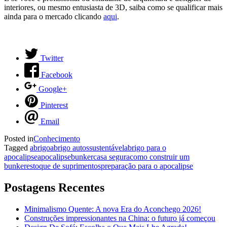
interiores, ou mesmo entusiasta de 3D, saiba como se qualificar mais
ainda para o mercado clicando
aqui
.
Twitter
Facebook
Google+
Pinterest
Email
Posted in
Conhecimento
Tagged
abrigo
abrigo autossustentável
abrigo para o
apocalipse
apocalipse
bunker
casa segura
como construir um
bunker
estoque de suprimentos
preparação para o apocalipse
Postagens Recentes
Minimalismo Quente: A nova Era do Aconchego 2026!
Construções impressionantes na China: o futuro já começou