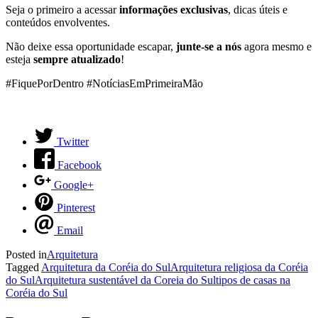
Seja o primeiro a acessar
informações exclusivas
, dicas úteis e
conteúdos envolventes.
Não deixe essa oportunidade escapar,
junte-se a nós
agora mesmo e
esteja
sempre atualizado
!
#FiquePorDentro #NotíciasEmPrimeiraMão
Twitter
Facebook
Google+
Pinterest
Email
Posted in
Arquitetura
Tagged
Arquitetura da Coréia do Sul
Arquitetura religiosa da Coréia
do Sul
Arquitetura sustentável da Coreia do Sul
tipos de casas na
Coréia do Sul