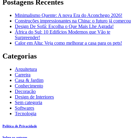
Postagens Recentes
Minimalismo Quente: A nova Era do Aconchego 2026!
Construções impressionantes na China: o futuro já começou
Design De Sofá: Escolha o Que Mais Lhe Agrada!
África do Sul: 10 Edifícios Modernos que Vão te
Surpreender!
Calor em Alta: Veja como melhorar a casa para os pets!
Categorias
Arquitetura
Carreira
Casa & Jardim
Conhecimento
Decoração
Design de Interiores
Sem categoria
Softwares
Tecnologia
Política de Privacidade
Sobre os autores