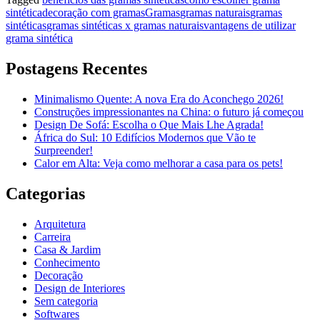
sintética
decoração com gramas
Gramas
gramas naturais
gramas
sintéticas
gramas sintéticas x gramas naturais
vantagens de utilizar
grama sintética
Postagens Recentes
Minimalismo Quente: A nova Era do Aconchego 2026!
Construções impressionantes na China: o futuro já começou
Design De Sofá: Escolha o Que Mais Lhe Agrada!
África do Sul: 10 Edifícios Modernos que Vão te
Surpreender!
Calor em Alta: Veja como melhorar a casa para os pets!
Categorias
Arquitetura
Carreira
Casa & Jardim
Conhecimento
Decoração
Design de Interiores
Sem categoria
Softwares