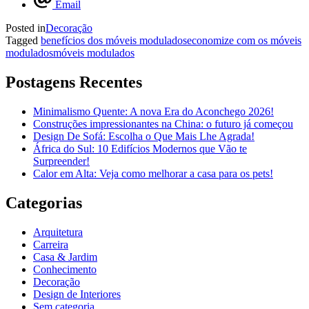
Email
Posted in
Decoração
Tagged
benefícios dos móveis modulados
economize com os móveis
modulados
móveis modulados
Postagens Recentes
Minimalismo Quente: A nova Era do Aconchego 2026!
Construções impressionantes na China: o futuro já começou
Design De Sofá: Escolha o Que Mais Lhe Agrada!
África do Sul: 10 Edifícios Modernos que Vão te
Surpreender!
Calor em Alta: Veja como melhorar a casa para os pets!
Categorias
Arquitetura
Carreira
Casa & Jardim
Conhecimento
Decoração
Design de Interiores
Sem categoria