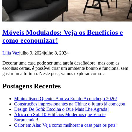
Móveis Modulados: Veja os Benefícios e
como economizar!
Lilia Vaz
julho 9, 2024
julho 8, 2024
Decorar uma casa pode ser uma tarefa desafiadora, mas com as
escolhas certas, é possível criar um ambiente bonito e funcional sem
gastar uma fortuna. Neste post, vamos explorar como…
Postagens Recentes
Minimalismo Quente: A nova Era do Aconchego 2026!
Construções impressionantes na China: o futuro já começou
Design De Sofá: Escolha o Que Mais Lhe Agrada!
África do Sul: 10 Edifícios Modernos que Vão te
Surpreender!
Calor em Alta: Veja como melhorar a casa para os pets!